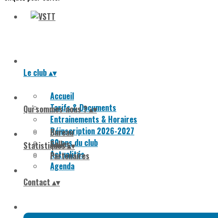
Le club
▴
▾
Accueil
Tarifs & Documents
Qui sommes-nous ?
▴
▾
Entrainements & Horaires
Réinscription 2026-2027
Bureau
60 ans du club
Salles
Statistiques
▴
▾
Actualités
Partenaires
Agenda
Contact
▴
▾