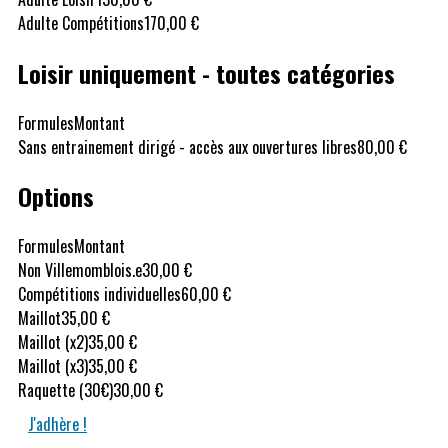
Adulte Compétitions
170,00 €
Loisir uniquement - toutes catégories
Formules
Montant
Sans entrainement dirigé - accès aux ouvertures libres
80,00 €
Options
Formules
Montant
Non Villemomblois.e
30,00 €
Compétitions individuelles
60,00 €
Maillot
35,00 €
Maillot (x2)
35,00 €
Maillot (x3)
35,00 €
Raquette (30€)
30,00 €
J'adhère !